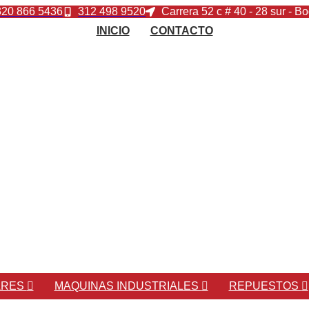
320 866 5436
312 498 9520
Carrera 52 c # 40 - 28 sur - B
INICIO
CONTACTO
ARES
MAQUINAS INDUSTRIALES
REPUESTOS