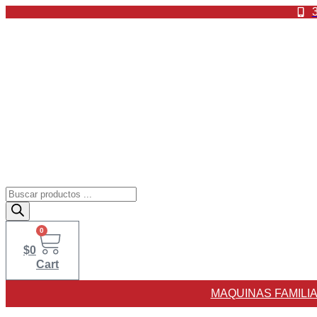
Ir
al
contenido
Búsqueda
de
productos
0
$
0
Cart
MAQUINAS FAMILI