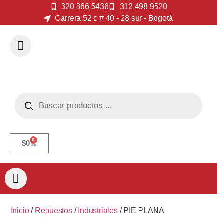
320 866 5436
312 498 9520
Carrera 52 c # 40 - 28 sur - Bogotá
0
$
0
Inicio
/
Repuestos
/
Industriales
/ PIE PLANA