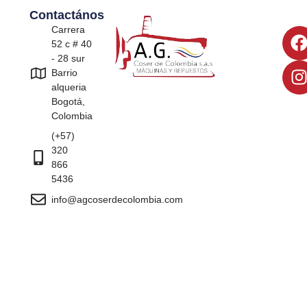
Contactános
Carrera
52 c # 40
- 28 sur
Barrio
alqueria
Bogotá,
Colombia
(+57)
320
866
5436
info@agcoserdecolombia.com