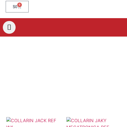
0
$
0
Collarin
Si no encuentras el producto,
contactános para oferecerte
una asesoría personalizada