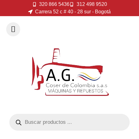
320 866 5436
312 498 9520
Carrera 52 c # 40 - 28 sur - Bogotá