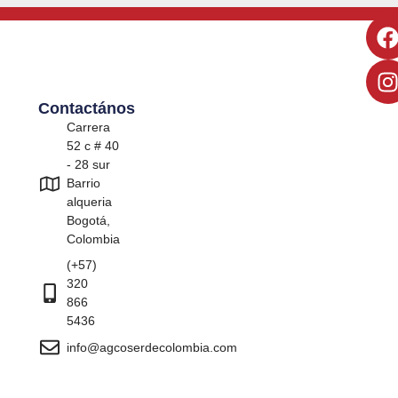
Contactános
Carrera
52 c # 40
- 28 sur
Barrio
alqueria
Bogotá,
Colombia
(+57)
320
866
5436
info@agcoserdecolombia.com