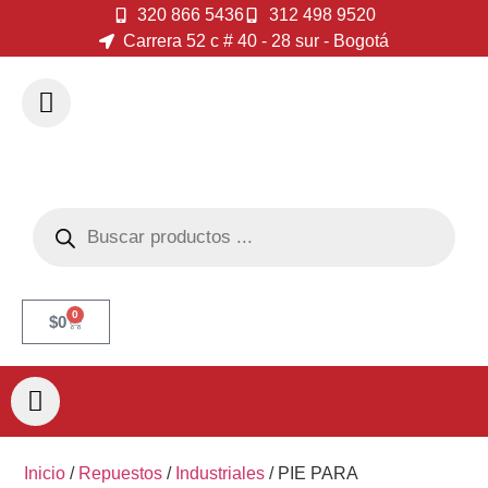
320 866 5436
312 498 9520
Carrera 52 c # 40 - 28 sur - Bogotá
0
$
0
Inicio
/
Repuestos
/
Industriales
/ PIE PARA