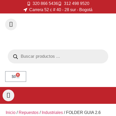
320 866 5436
312 498 9520
Carrera 52 c # 40 - 28 sur - Bogotá
0
$
0
Inicio
/
Repuestos
/
Industriales
/ FOLDER GUIA 2.6