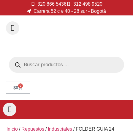
320 866 5436
312 498 9520
Carrera 52 c # 40 - 28 sur - Bogotá
0
$
0
Inicio
/
Repuestos
/
Industriales
/ FOLDER GUIA 24